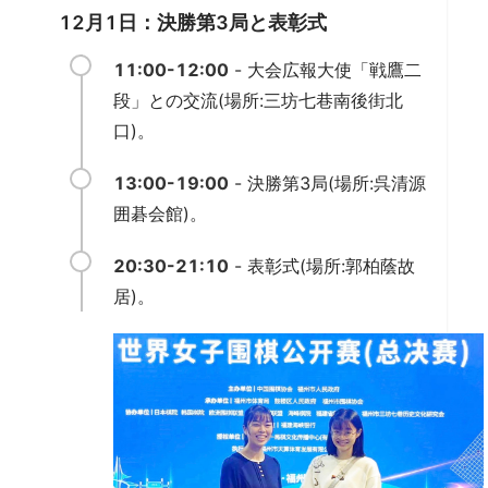
12月1日：決勝第3局と表彰式
11:00-12:00
- 大会広報大使「戦鷹二
段」との交流(場所:三坊七巷南後街北
口)。
13:00-19:00
- 決勝第3局(場所:呉清源
囲碁会館)。
20:30-21:10
- 表彰式(場所:郭柏蔭故
居)。