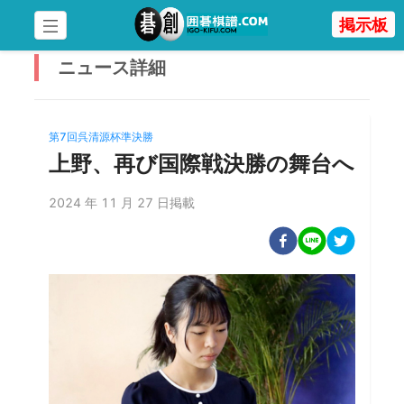
掲示板
ニュース
詳細
第7回呉清源杯準決勝
上野、再び国際戦決勝の舞台へ
2024 年 11 月 27 日掲載