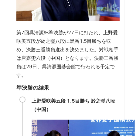
第7回呉清源杯準決勝が27日に打たれ、上野愛
咲美五段が於之瑩八段に黒番1.5目勝ちを収
め、決勝三番勝負進出を決めました。対戦相手
は唐嘉雯六段（中国）となります。決勝三番勝
負は29日、呉清源囲碁会館で行われる予定で
す。
準決勝の結果
上野愛咲美五段 1.5目勝ち 於之瑩八段
（中国）