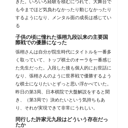
きた。いろいろ経験を積むにつれて、大舞台で
も今までほど気負わなかったり動じなかったり
するようになり、メンタル面の成長は感じてい
る
子供の頃に憧れた張栩九段以来の主要国
際戦での優勝になった
張栩さんは自分が院生時代にタイトルを一番多
く取っていて、トップ棋士のオーラを一番感じ
た先生だった。入段した後も個人的にお世話に
なり、張栩さんのように世界戦で優勝するよう
な棋士になりたいとずっと思い浮かべていた。
昨日の第3局、日本棋院で大盤解説をすると聞
き、（第3局で）決めたいという気持ちもあ
り、それが実現できて非常にうれしい。
同行した許家元九段はどういう存在だっ
たか