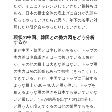
だが、そこにチャレンジしていきたい気持ちは
ある。日本の棋士全体の底上げに自分が先頭を
切ってやっていけたらと思う。年下の若手と対
局したり研究会をやったりしていきたい。
現状の中国、韓国との勢力図をどう分析
するか
まだ中国・韓国とは少し差があるが、トップの
実力差は申真諝さんは一つ抜けている印象だ
が、その他の棋士は大きな差はない。トップ層
の実力はAIの影響もあって拮抗（きっこう）し
てきている。ただ、中国ではトップに匹敵する
ような棋士が30～40人と層が厚い。トップを
狙えるような層の厚さを日本でも築いていかな
いと厳しい。1人が結果を出すと次は自分も、
と思う人が増えてくるのは他の業界でもある。