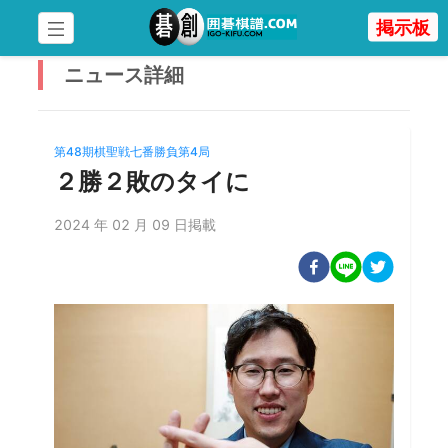
掲示板
ニュース
詳細
第48期棋聖戦七番勝負第4局
２勝２敗のタイに
2024 年 02 月 09 日掲載