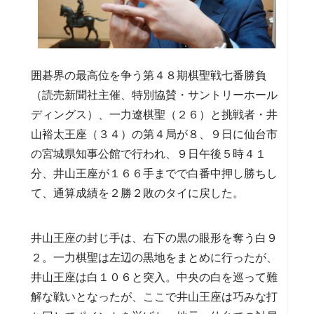
囲碁界の最高位を争う第４８期棋聖戦七番勝負
（読売新聞社主催、特別協賛・サントリーホール
ディングス）、一力遼棋聖（２６）と挑戦者・井
山裕太王座（３４）の第４局が８、９日に仙台市
の宮城県知事公館で行われ、９日午後５時４１
分、井山王座が１６６手までで白番中押し勝ちし
て、通算成績を２勝２敗のタイに戻した。
井山王座の封じ手は、右下の黒の眼形を奪う白９
２。一力棋聖は左辺の黒地をまとめに行ったが、
井山王座は白１０６と突入。中央の白を巡って難
解な戦いとなったが、ここで井山王座は巧みな打