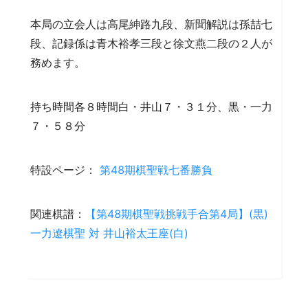
本局の立会人は高尾紳路九段、新聞解説は孫喆七
段、記録係は青木裕孝三段と徐文燕二段の２人が
務めます。
持ち時間各８時間白・井山７・３１分、黒・一力
７・５８分
特設ページ：
第48期棋聖戦七番勝負
関連棋譜：
【第48期棋聖戦挑戦手合第4局】(黒)
一力遼棋聖 対 井山裕太王座(白)