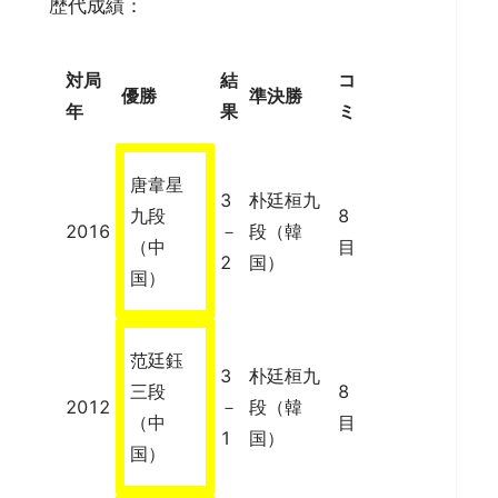
歴代成績：
対局
結
コ
優勝
準決勝
年
果
ミ
唐韋星
3
朴廷桓九
九段
8
2016
－
段（韓
（中
目
2
国）
国）
范廷鈺
3
朴廷桓九
三段
8
2012
－
段（韓
（中
目
1
国）
国）