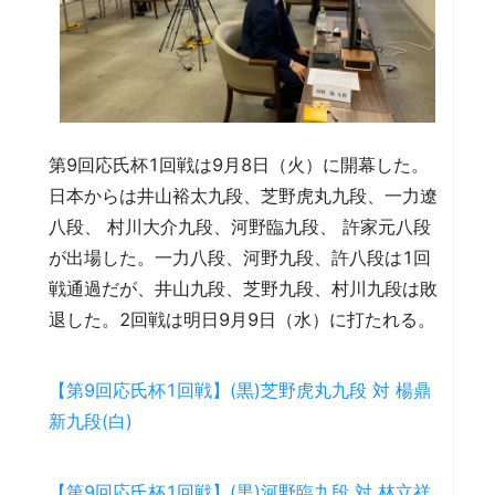
第9回応氏杯1回戦は9月8日（火）に開幕した。
日本からは井山裕太九段、芝野虎丸九段、一力遼
八段、 村川大介九段、河野臨九段、 許家元八段
が出場した。一力八段、河野九段、許八段は1回
戦通過だが、井山九段、芝野九段、村川九段は敗
退した。2回戦は明日9月9日（水）に打たれる。
【第9回応氏杯1回戦】(黒)芝野虎丸九段 対 楊鼎
新九段(白)
【第9回応氏杯1回戦】(黒)河野臨九段 対 林立祥