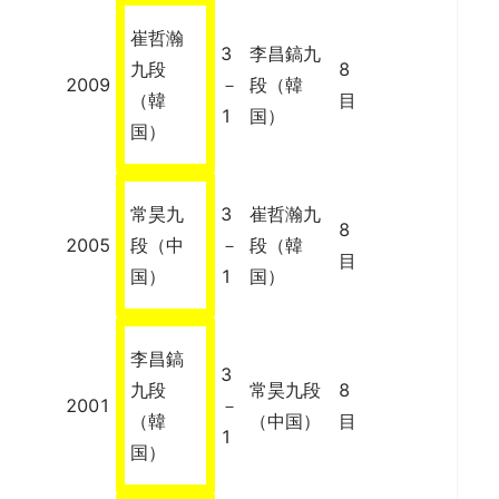
崔哲瀚
3
李昌鎬九
九段
8
2009
－
段（韓
（韓
目
1
国）
国）
常昊九
3
崔哲瀚九
8
2005
段（中
－
段（韓
目
国）
1
国）
李昌鎬
3
九段
常昊九段
8
2001
－
（韓
（中国）
目
1
国）