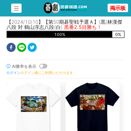
掲示板
【2024/10/10】【第50期碁聖戦予選Ａ】(黒)林漢傑
八段 対 鶴山淳志八段(白)
黒番2.5目勝ち！
100
%
0
%
AI勝率を表示
ログイン
ログイン後にご利用いただけます。