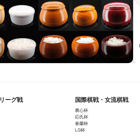
リーグ戦
国際棋戦・女流棋戦
農心杯
応氏杯
春蘭杯
LG杯