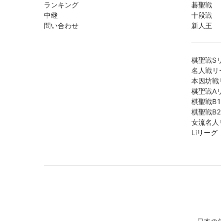
ランキング
碁聖戦
中継
十段戦
問い合わせ
新人王
棋聖戦S
名人戦リ
本因坊戦
棋聖戦A
棋聖戦B
棋聖戦B
女流名人
Liリーグ