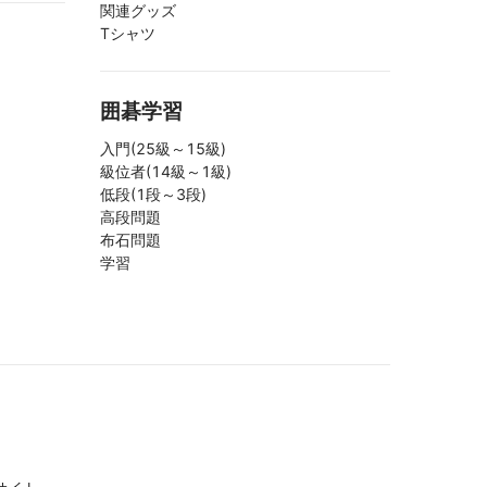
関連グッズ
Tシャツ
囲碁学習
入門(25級～15級)
級位者(14級～1級)
低段(1段～3段)
高段問題
布石問題
学習