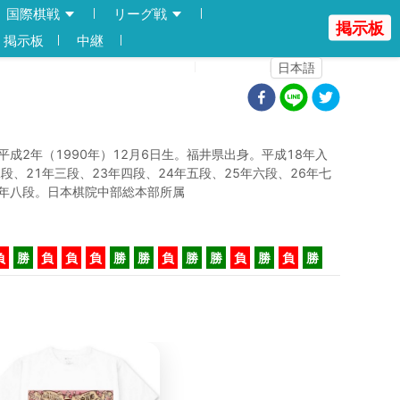
国際棋戦
リーグ戦
掲示板
掲示板
中継
登録
ログイン
日本語
平成2年（1990年）12月6日生。福井県出身。平成18年入
二段、21年三段、23年四段、24年五段、25年六段、26年七
年八段。日本棋院中部総本部所属
負
勝
負
負
負
勝
勝
負
勝
勝
負
勝
負
勝