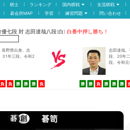
棋士
ランキング
国内棋戦
女流棋戦
碁会所MAP
学習
練習問題
問い合わせ
大竹優七段 対 志田達哉八段(白)
白番中押し勝ち！
生。長野県出身。吉
志田達哉。
、31年三段。令和2
段、20年
段。令和元
負
負
勝
勝
勝
負
勝
勝
負
勝
勝
勝