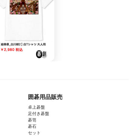
囲碁用品販売
卓上碁盤
足付き碁盤
碁笥
碁石
セット