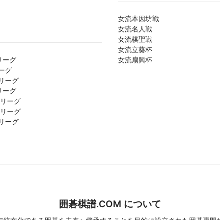
女流本因坊戦
女流名人戦
女流棋聖戦
女流立葵杯
リーグ
女流扇興杯
ーグ
リーグ
リーグ
1リーグ
2リーグ
リーグ
囲碁棋譜.COM について