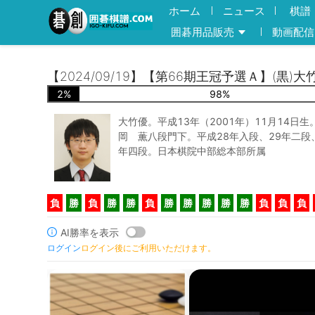
ホーム
ニュース
棋譜
囲碁用品販売
動画配信
【2024/09/19】【第66期王冠予選Ａ】(黒)
2
%
98
%
大竹優。平成13年（2001年）11月14日
岡 薫八段門下。平成28年入段、29年二段
年四段。日本棋院中部総本部所属
負
勝
負
勝
勝
負
勝
勝
勝
勝
勝
負
負
負
AI勝率を表示
ログイン
ログイン後にご利用いただけます。