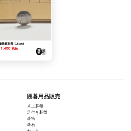
囲碁用品販売
卓上碁盤
足付き碁盤
碁笥
碁石
セット