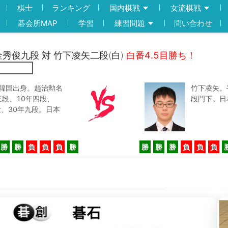
棋士
ランキング
国内棋戦
女流棋戦
碁会所MAP
学習
練習問題
問い合わせ
)金秀俊九段 対 竹下凌矢二段(白)
白番4.5目勝ち！
。韓国出身。趙治勲名
竹下凌矢。
段、10年四段、
段門下。日
段、30年九段。日本
勝
勝
負
負
負
勝
勝
勝
勝
負
負
負