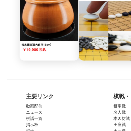
主要リンク
棋戦・
動画配信
棋聖戦
ニュース
名人戦
棋譜一覧
本因坊戦
掲示板
王座戦
棋士
天元戦