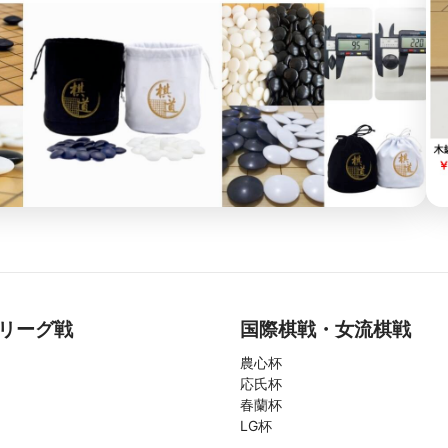
リーグ戦
国際棋戦・女流棋戦
農心杯
応氏杯
春蘭杯
LG杯