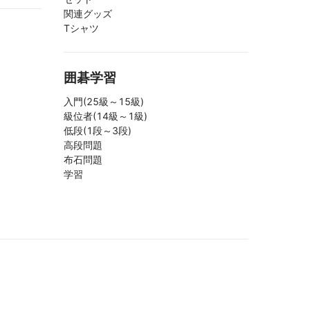
関連グッズ
Tシャツ
囲碁学習
入門(25級～15級)
級位者(14級～1級)
低段(1段～3段)
高段問題
布石問題
学習