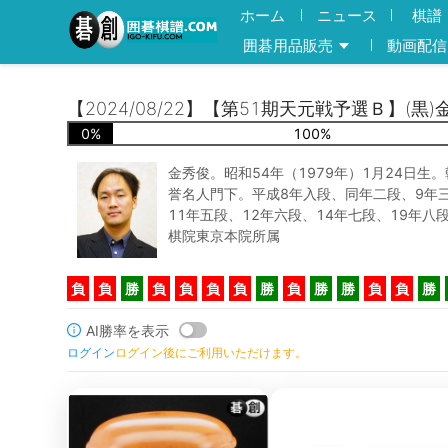
ホーム
ニュース
棋譜
囲碁用品販売
動画配信
【2024/08/22】【第51期天元戦予選Ｂ】(黒
0
%
100
%
金秀俊。昭和54年（1979年）1月24日生
誉名人門下。平成8年入段、同年二段、9年三
11年五段、12年六段、14年七段、19年八
棋院東京本院所属
負
負
勝
負
負
負
負
勝
負
勝
勝
負
負
勝
AI勝率を表示
ログイン
ログイン後にご利用いただけます。