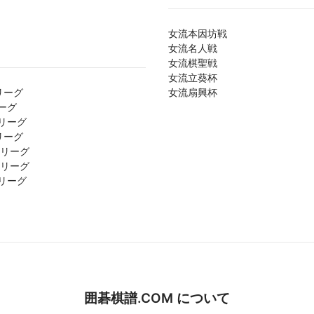
女流本因坊戦
女流名人戦
女流棋聖戦
女流立葵杯
リーグ
女流扇興杯
ーグ
リーグ
リーグ
1リーグ
2リーグ
リーグ
囲碁棋譜.COM について