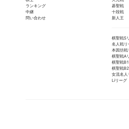
ランキング
碁聖戦
中継
十段戦
問い合わせ
新人王
棋聖戦S
名人戦リ
本因坊戦
棋聖戦A
棋聖戦B
棋聖戦B
女流名人
Liリーグ