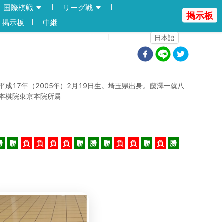
国際棋戦
リーグ戦
掲示板
掲示板
中継
登録
ログイン
日本語
平成17年（2005年）2月19日生。埼玉県出身。藤澤一就八
本棋院東京本院所属
勝
勝
負
負
負
負
勝
勝
勝
負
負
勝
負
勝