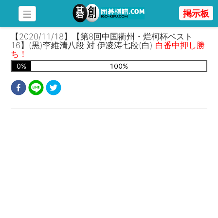
掲示板
【2020/11/18】【第8回中国衢州・烂柯杯ベスト
16】(黒)李維清八段 対 伊凌涛七段(白)
白番中押し勝
ち！
0
%
100
%