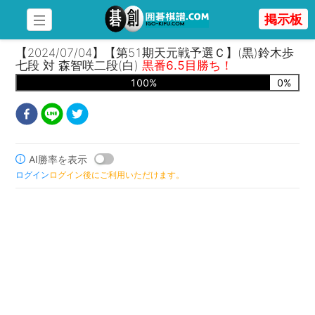
掲示板
【2024/07/04】【第51期天元戦予選Ｃ】(黒)鈴木歩
七段 対 森智咲二段(白)
黒番6.5目勝ち！
100
%
0
%
AI勝率を表示
ログイン
ログイン後にご利用いただけます。