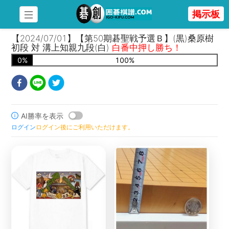
掲示板
【2024/07/01】【第50期碁聖戦予選Ｂ】(黒)桑原樹
初段 対 溝上知親九段(白)
白番中押し勝ち！
0
%
100
%
AI勝率を表示
ログイン
ログイン後にご利用いただけます。