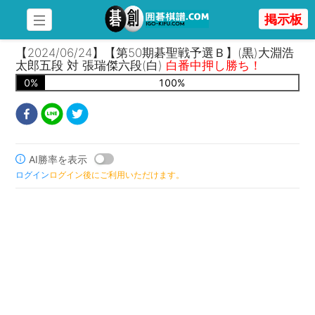
掲示板
【2024/06/24】【第50期碁聖戦予選Ｂ】(黒)大淵浩
太郎五段 対 張瑞傑六段(白)
白番中押し勝ち！
0
%
100
%
AI勝率を表示
ログイン
ログイン後にご利用いただけます。