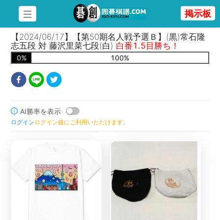
掲示板
【2024/06/17】【第50期名人戦予選Ｂ】(黒)常石隆
志五段 対 藤沢里菜七段(白)
白番1.5目勝ち！
0
%
100
%
AI勝率を表示
ログイン
ログイン後にご利用いただけます。