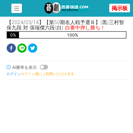
掲示板
【2024/03/14】【第50期名人戦予選Ｂ】(黒)三村智
保九段 対 張瑞傑六段(白)
白番中押し勝ち！
0
%
100
%
AI勝率を表示
ログイン
ログイン後にご利用いただけます。