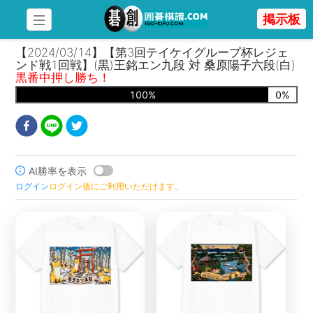
掲示板
【2024/03/14】【第3回テイケイグループ杯レジェ
ンド戦1回戦】(黒)王銘エン九段 対 桑原陽子六段(白)
黒番中押し勝ち！
100
%
0
%
AI勝率を表示
ログイン
ログイン後にご利用いただけます。