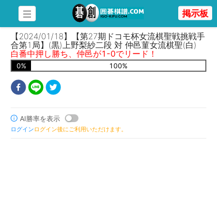
掲示板
【2024/01/18】【第27期ドコモ杯女流棋聖戦挑戦手
合第1局】(黒)上野梨紗二段 対 仲邑菫女流棋聖(白)
白番中押し勝ち、仲邑が1-0でリード！
0
%
100
%
AI勝率を表示
ログイン
ログイン後にご利用いただけます。