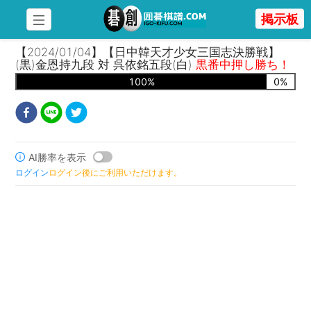
掲示板
【2024/01/04】【日中韓天才少女三国志決勝戦】
(黒)金恩持九段 対 呉依銘五段(白)
黒番中押し勝ち！
100
%
0
%
AI勝率を表示
ログイン
ログイン後にご利用いただけます。