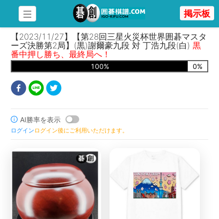
掲示板
【2023/11/27】【第28回三星火災杯世界囲碁マスタ
ーズ決勝第2局】(黒)謝爾豪九段 対 丁浩九段(白)
黒
番中押し勝ち、最終局へ！
100
%
0
%
AI勝率を表示
ログイン
ログイン後にご利用いただけます。