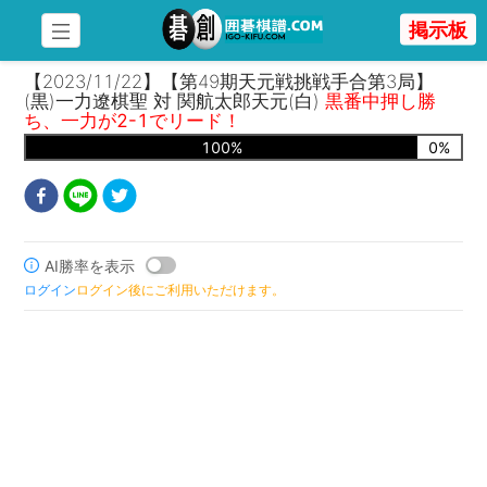
掲示板
【2023/11/22】【第49期天元戦挑戦手合第3局】
(黒)一力遼棋聖 対 関航太郎天元(白)
黒番中押し勝
ち、一力が2-1でリード！
100
%
0
%
AI勝率を表示
ログイン
ログイン後にご利用いただけます。