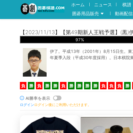
ホーム
ニュース
棋譜
囲碁用品販売
動画配信
【2023/11/13】【第49期新人王戦予選】(黒
97
%
伊了。平成13年（2001年）8月15日生。
年夏季入段（平成30年度採用）。日本棋院
負
勝
負
勝
勝
負
勝
勝
勝
勝
負
負
負
勝
AI勝率を表示
ログイン
ログイン後にご利用いただけます。