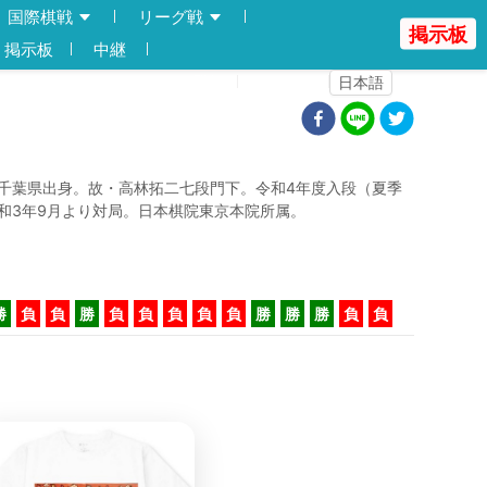
国際棋戦
リーグ戦
掲示板
掲示板
中継
登録
ログイン
日本語
千葉県出身。故・高林拓二七段門下。令和4年度入段（夏季
和3年9月より対局。日本棋院東京本院所属。
勝
負
負
勝
負
負
負
負
負
勝
勝
勝
負
負