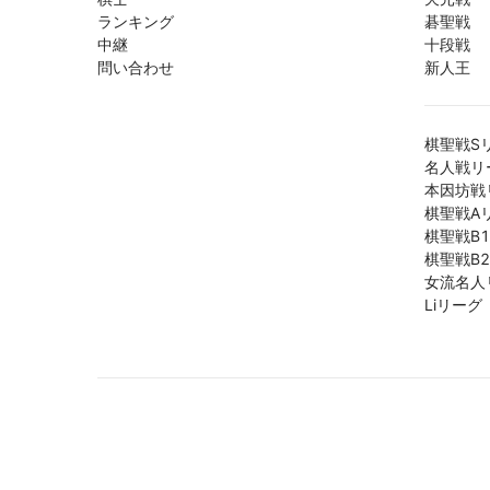
ランキング
碁聖戦
中継
十段戦
問い合わせ
新人王
棋聖戦S
名人戦リ
本因坊戦
棋聖戦A
棋聖戦B
棋聖戦B
女流名人
Liリーグ