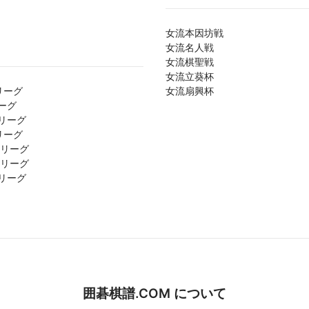
女流本因坊戦
女流名人戦
女流棋聖戦
女流立葵杯
リーグ
女流扇興杯
ーグ
リーグ
リーグ
1リーグ
2リーグ
リーグ
囲碁棋譜.COM について