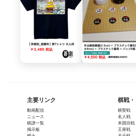
主要リンク
棋戦・
動画配信
棋聖戦
ニュース
名人戦
棋譜一覧
本因坊戦
掲示板
王座戦
棋士
天元戦