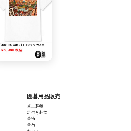
囲碁用品販売
卓上碁盤
足付き碁盤
碁笥
碁石
セット