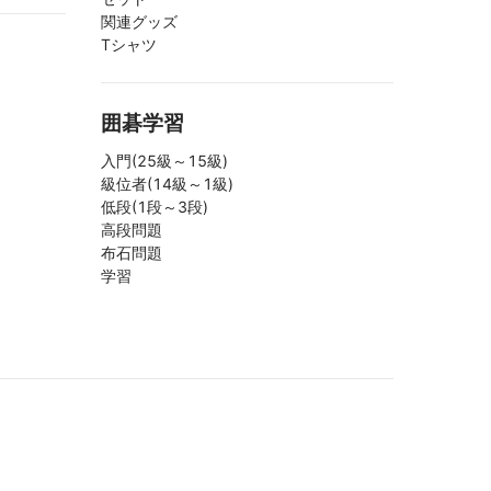
関連グッズ
Tシャツ
囲碁学習
入門(25級～15級)
級位者(14級～1級)
低段(1段～3段)
高段問題
布石問題
学習