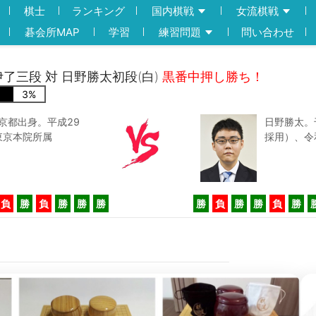
棋士
ランキング
国内棋戦
女流棋戦
碁会所MAP
学習
練習問題
問い合わせ
)伊了三段 対 日野勝太初段(白)
黒番中押し勝ち！
3
%
東京都出身。平成29
日野勝太。
東京本院所属
採用）、令
負
勝
負
勝
勝
勝
勝
負
勝
勝
負
勝