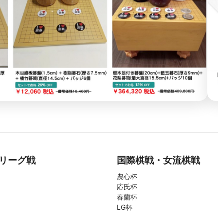
リーグ戦
国際棋戦・女流棋戦
農心杯
応氏杯
春蘭杯
LG杯