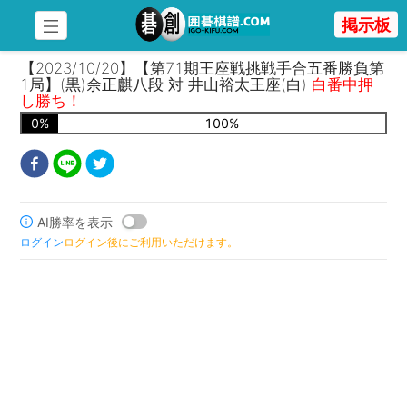
掲示板
【2023/10/20】【第71期王座戦挑戦手合五番勝負第
1局】(黒)余正麒八段 対 井山裕太王座(白)
白番中押
し勝ち！
0
%
100
%
AI勝率を表示
ログイン
ログイン後にご利用いただけます。