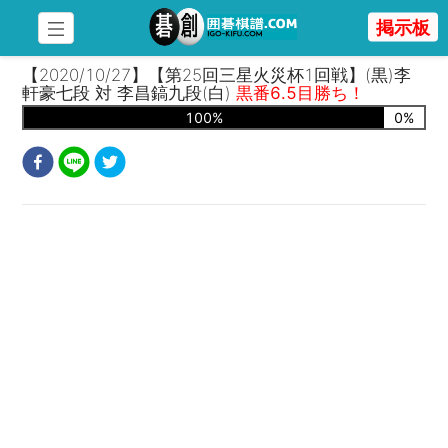
掲示板
【2020/10/27】【第25回三星火災杯1回戦】(黒)李
軒豪七段 対 李昌鎬九段(白)
黒番6.5目勝ち！
100
%
0
%