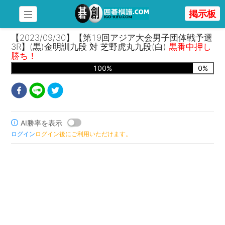
掲示板
【2023/09/30】【第19回アジア大会男子団体戦予選
3R】(黒)金明訓九段 対 芝野虎丸九段(白)
黒番中押し
勝ち！
100
%
0
%
AI勝率を表示
ログイン
ログイン後にご利用いただけます。