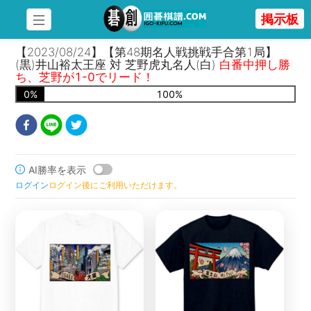
掲示板
【2023/08/24】【第48期名人戦挑戦手合第1局】
(黒)井山裕太王座 対 芝野虎丸名人(白)
白番中押し勝
ち、芝野が1-0でリード！
0
%
100
%
AI勝率を表示
ログイン
ログイン後にご利用いただけます。