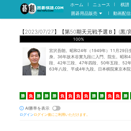
ホーム
ニュース
棋譜
囲碁用品販売
動画配信
【2023/07/27】【第50期天元戦予選Ｂ】(黒
100
%
宮沢吾朗。昭和24年（1949年）11月29
身。36年故木谷實九段に入門、院生。昭和4
段、42年三段、47年四段、50年五段、52
63年八段、平成4年九段。日本棋院東京本
勝
負
勝
勝
勝
負
負
負
負
勝
勝
負
負
勝
AI勝率を表示
ログイン
ログイン後にご利用いただけます。