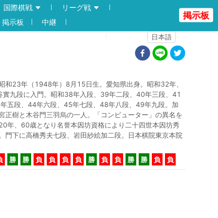
国際棋戦
リーグ戦
掲示板
掲示板
中継
登録
ログイン
日本語
昭和23年（1948年）8月15日生。愛知県出身。昭和32年、
谷實九段に入門。昭和38年入段、39年二段、40年三段、41
2年五段、44年六段、45年七段、48年八段、49年九段。加
宮正樹と木谷門三羽烏の一人。「コンピューター」の異名を
20年、60歳となり名誉本因坊資格により二十四世本因坊秀
。門下に高橋秀夫七段、岩田紗絵加二段。日本棋院東京本院
負
勝
勝
負
負
負
負
勝
負
負
勝
勝
負
負