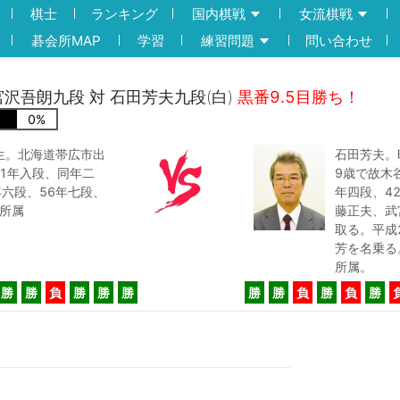
棋士
ランキング
国内棋戦
女流棋戦
碁会所MAP
学習
練習問題
問い合わせ
)宮沢吾朗九段 対 石田芳夫九段(白)
黒番9.5目勝ち！
0
%
日生。北海道帯広市出
石田芳夫。
1年入段、同年二
9歳で故木
年六段、56年七段、
年四段、4
院所属
藤正夫、武
取る。平成
芳を名乗る
所属。
勝
勝
負
勝
勝
勝
勝
勝
負
勝
負
勝