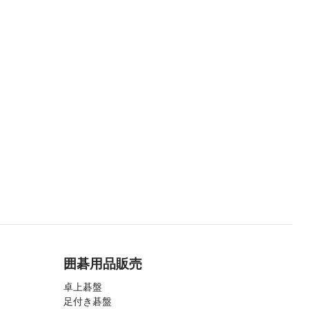
囲碁用品販売
卓上碁盤
足付き碁盤