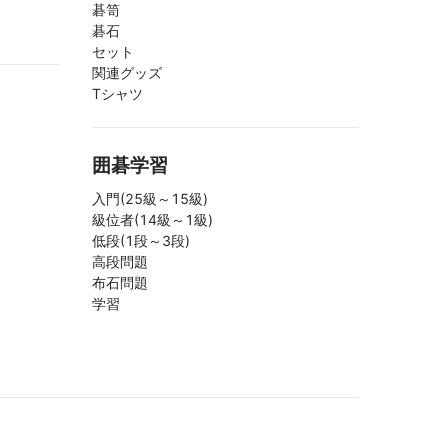
碁笥
碁石
セット
関連グッズ
Tシャツ
囲碁学習
入門(25級～15級)
級位者(14級～1級)
低段(1段～3段)
高段問題
布石問題
学習