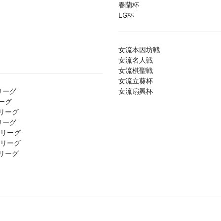
春蘭杯
LG杯
女流本因坊戦
女流名人戦
女流棋聖戦
女流立葵杯
リーグ
女流扇興杯
ーグ
リーグ
リーグ
1リーグ
2リーグ
リーグ