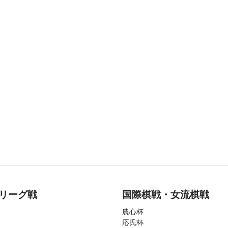
リーグ戦
国際棋戦・女流棋戦
農心杯
応氏杯