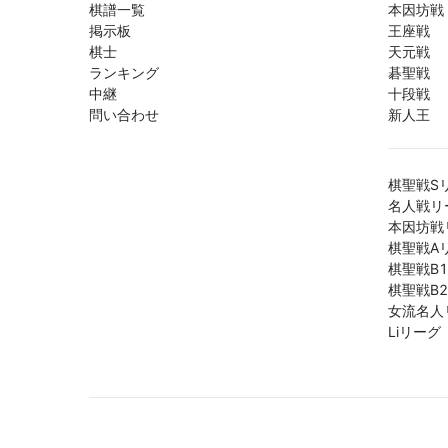
棋譜一覧
本因坊戦
掲示板
王座戦
棋士
天元戦
ランキング
碁聖戦
中継
十段戦
問い合わせ
新人王
棋聖戦S
名人戦リ
本因坊戦
棋聖戦A
棋聖戦B
棋聖戦B
女流名人
Liリーグ