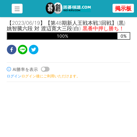
掲示板
【2023/06/19】【第48期新人王戦本戦3回戦】(黒)
姚智騰六段 対 渡辺寛大三段(白)
黒番中押し勝ち！
100
%
0
%
AI勝率を表示
ログイン
ログイン後にご利用いただけます。