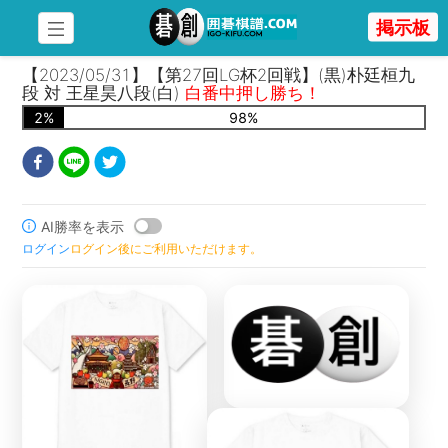
掲示板
【2023/05/31】【第27回LG杯2回戦】(黒)朴廷桓九
段 対 王星昊八段(白)
白番中押し勝ち！
2
%
98
%
AI勝率を表示
ログイン
ログイン後にご利用いただけます。