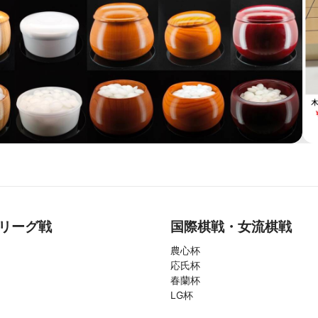
リーグ戦
国際棋戦・女流棋戦
農心杯
応氏杯
春蘭杯
LG杯