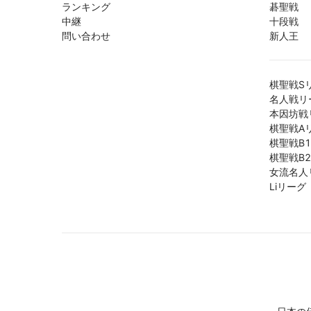
ランキング
碁聖戦
中継
十段戦
問い合わせ
新人王
棋聖戦S
名人戦リ
本因坊戦
棋聖戦A
棋聖戦B
棋聖戦B
女流名人
Liリーグ