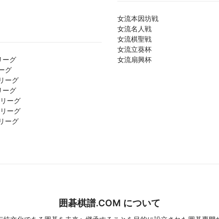
女流本因坊戦
女流名人戦
女流棋聖戦
女流立葵杯
リーグ
女流扇興杯
ーグ
リーグ
リーグ
1リーグ
2リーグ
リーグ
囲碁棋譜.COM について