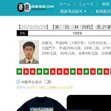
ホーム
ニュース
棋譜
囲碁用品販売
動画配信
【2023/05/29】【第27回LG杯1回戦】(黒)
0
%
100
%
許家元。平成9年（1997年）12月24日生
七段門下。平成25年入段、26年二段、27年
29年七段、30年八段。令和3年九段。日本
勝
負
負
勝
勝
負
負
負
勝
負
勝
負
勝
負
AI勝率を表示
ログイン
ログイン後にご利用いただけます。