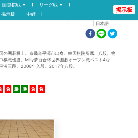
国際棋戦
リーグ戦
掲示板
掲示板
中継
登録
ログイン
日本語
国の囲碁棋士。京畿道平澤市出身、韓国棋院所属、八段。物
ロ棋戦優勝、Mlily夢百合杯世界囲碁オープン戦ベスト4な
亨浚三段。2008年入段、2017年八段。
負
負
勝
勝
負
負