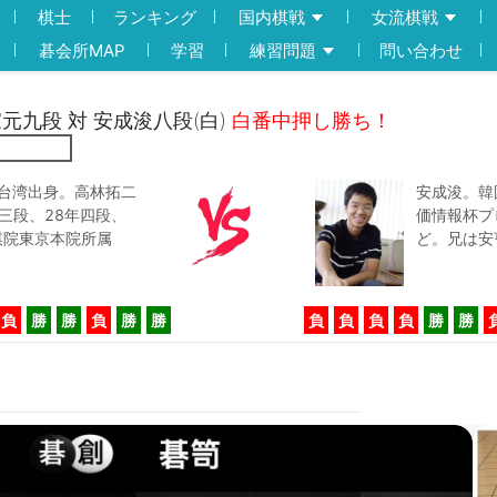
棋士
ランキング
国内棋戦
女流棋戦
碁会所MAP
学習
練習問題
問い合わせ
許家元九段 対 安成浚八段(白)
白番中押し勝ち！
。台湾出身。高林拓二
安成浚。韓
三段、28年四段、
価情報杯プ
棋院東京本院所属
ど。兄は安
負
勝
勝
負
勝
勝
負
負
負
負
勝
勝