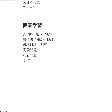
関連グッズ
Tシャツ
囲碁学習
入門(25級～15級)
級位者(14級～1級)
低段(1段～3段)
高段問題
布石問題
学習