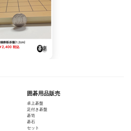
囲碁用品販売
卓上碁盤
足付き碁盤
碁笥
碁石
セット