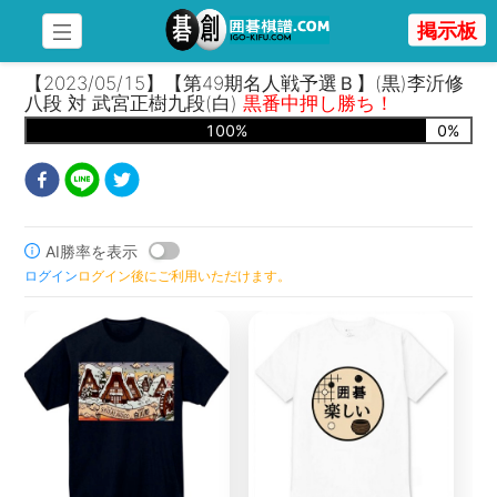
掲示板
【2023/05/15】【第49期名人戦予選Ｂ】(黒)李沂修
八段 対 武宮正樹九段(白)
黒番中押し勝ち！
100
%
0
%
AI勝率を表示
ログイン
ログイン後にご利用いただけます。