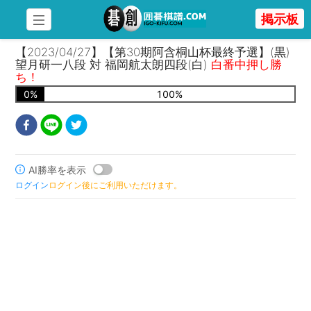
掲示板
【2023/04/27】【第30期阿含桐山杯最終予選】(黒)
望月研一八段 対 福岡航太朗四段(白)
白番中押し勝
ち！
0
%
100
%
AI勝率を表示
ログイン
ログイン後にご利用いただけます。