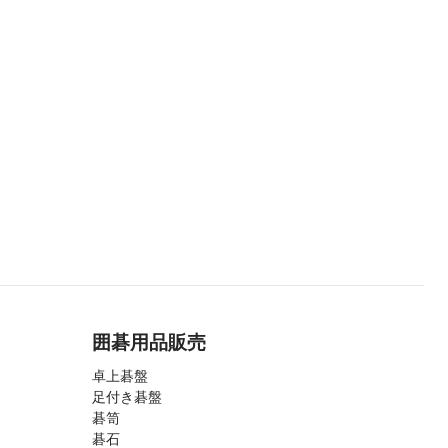
囲碁用品販売
卓上碁盤
足付き碁盤
碁笥
碁石