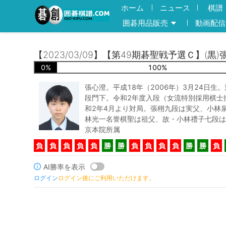
ホーム
ニュース
棋譜
囲碁用品販売
動画配信
【2023/03/09】【第49期碁聖戦予選Ｃ】(黒
0
%
100
%
張心澄。平成18年（2006年）3月24日生
段門下。令和2年度入段（女流特別採用棋士
和2年4月より対局。張栩九段は実父、小林
林光一名誉棋聖は祖父、故・小林禮子七段は
京本院所属
負
負
負
負
負
勝
勝
負
負
負
負
勝
勝
負
AI勝率を表示
ログイン
ログイン後にご利用いただけます。