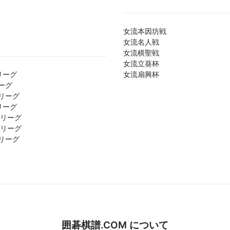
女流本因坊戦
女流名人戦
女流棋聖戦
女流立葵杯
リーグ
女流扇興杯
ーグ
リーグ
リーグ
1リーグ
2リーグ
リーグ
囲碁棋譜.COM について