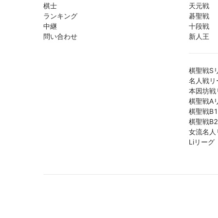
棋士
天元戦
ランキング
碁聖戦
中継
十段戦
問い合わせ
新人王
棋聖戦S
名人戦リ
本因坊戦
棋聖戦A
棋聖戦B
棋聖戦B
女流名人
Liリーグ