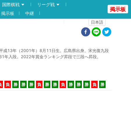
国際棋戦
リーグ戦
掲示板
掲示板
中継
登録
ログイン
日本語
平成13年（2001年）8月11日生。広島県出身。宋光復九段
31年入段。2022年賞金ランキング昇段で三段へ昇段。
負
負
勝
勝
勝
負
勝
勝
負
勝
勝
勝
負
勝