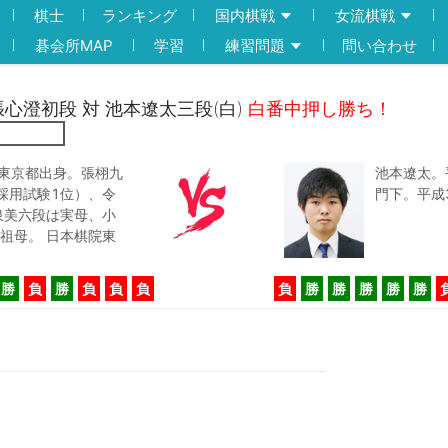
棋士
ランキング
国内棋戦
女流棋戦
碁会所MAP
学習
練習問題
問い合わせ
)張心澄初段 対 池本遼太三段(白)
白番中押し勝ち！
。東京都出身。張栩九
池本遼太。
採用試験1位）、令
門下。平成
泉美六段は実母、小
祖母。 日本棋院東
勝
負
勝
負
負
負
負
勝
勝
勝
勝
勝