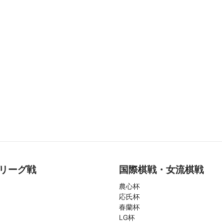
リーグ戦
国際棋戦・女流棋戦
農心杯
応氏杯
春蘭杯
LG杯