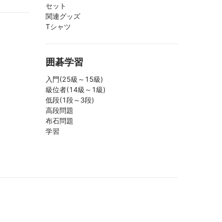
セット
関連グッズ
Tシャツ
囲碁学習
入門(25級～15級)
級位者(14級～1級)
低段(1段～3段)
高段問題
布石問題
学習