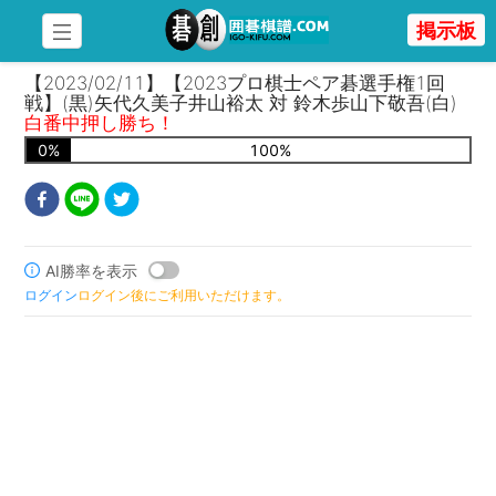
掲示板
【2023/02/11】【2023プロ棋士ペア碁選手権1回
戦】(黒)矢代久美子井山裕太 対 鈴木歩山下敬吾(白)
白番中押し勝ち！
0
%
100
%
AI勝率を表示
ログイン
ログイン後にご利用いただけます。