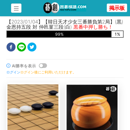
掲示板
【2023/01/04】【韓日天才少女三番勝負第2局】(黒)
金恩持五段 対 仲邑菫三段(白)
黒番中押し勝ち！
99
%
1
%
AI勝率を表示
ログイン
ログイン後にご利用いただけます。