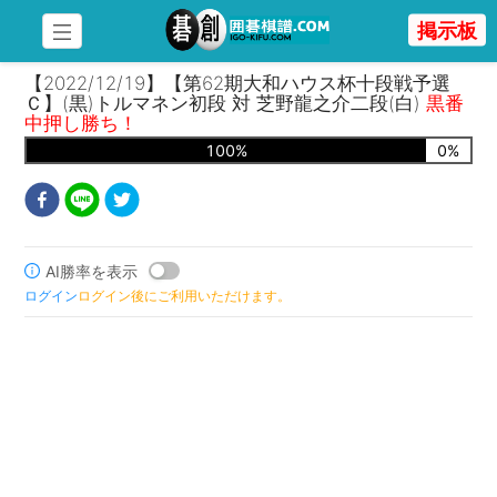
掲示板
【2022/12/19】【第62期大和ハウス杯十段戦予選
Ｃ】(黒)トルマネン初段 対 芝野龍之介二段(白)
黒番
中押し勝ち！
100
%
0
%
AI勝率を表示
ログイン
ログイン後にご利用いただけます。