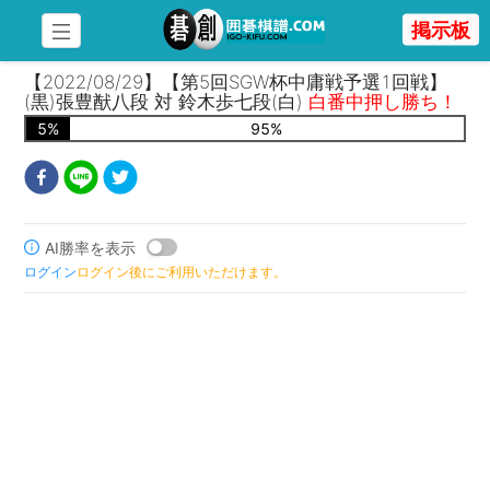
掲示板
【2022/08/29】【第5回SGW杯中庸戦予選1回戦】
(黒)張豊猷八段 対 鈴木歩七段(白)
白番中押し勝ち！
5
%
95
%
AI勝率を表示
ログイン
ログイン後にご利用いただけます。