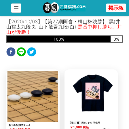
掲示板
【2020/10/03】【第27期阿含・桐山杯決勝】(黒)井
山裕太九段 対 山下敬吾九段(白)
黒番中押し勝ち、井
山が優勝！
100
%
0
%