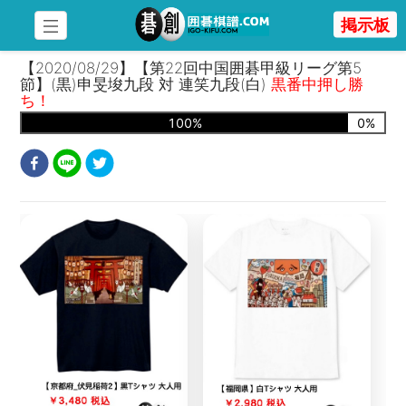
掲示板
【2020/08/29】【第22回中国囲碁甲級リーグ第5
節】(黒)申旻埈九段 対 連笑九段(白)
黒番中押し勝
ち！
100
%
0
%