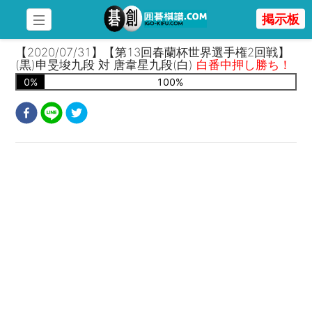
掲示板
【2020/07/31】【第13回春蘭杯世界選手権2回戦】
(黒)申旻埈九段 対 唐韋星九段(白)
白番中押し勝ち！
0
%
100
%