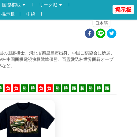
国際棋戦
リーグ戦
掲示板
掲示板
中継
登録
ログイン
日本語
国の囲碁棋士。河北省秦皇島市出身、中国囲棋協会に所属、
TV杯中国囲棋電視快棋戦準優勝、百霊愛透杯世界囲碁オープ
8など。
勝
負
負
勝
勝
負
負
勝
勝
勝
勝
勝
勝
勝