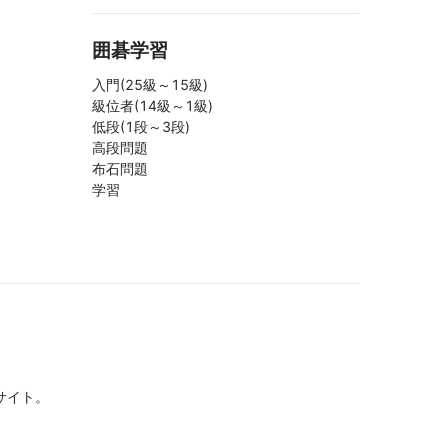
囲碁学習
入門(25級～15級)
級位者(14級～1級)
低段(1段～3段)
高段問題
布石問題
学習
サイト。