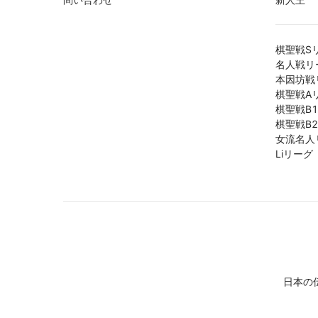
棋聖戦S
名人戦リ
本因坊戦
棋聖戦A
棋聖戦B
棋聖戦B
女流名人
Liリーグ
日本の