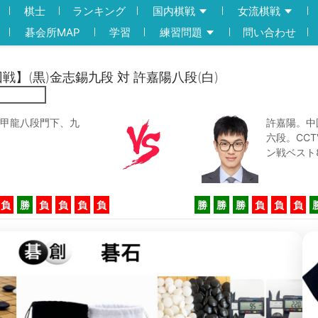
棋士
ランキング
国内棋戦
女流棋戦
碁会所MAP
学習
練習問題
問い合わせ
回戦】(黒)金志錫九段 対 許嘉陽八段(白)
甲龍八段門下、九
許嘉陽。中
六段。CC
ン戦ベスト
負
勝
負
負
負
負
勝
勝
勝
負
負
負