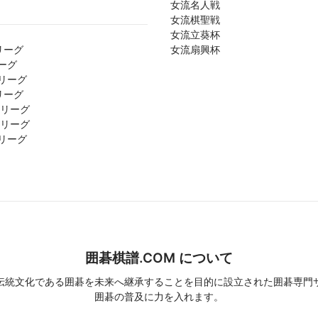
女流名人戦
女流棋聖戦
女流立葵杯
リーグ
女流扇興杯
ーグ
リーグ
リーグ
1リーグ
2リーグ
リーグ
囲碁棋譜.COM について
伝統文化である囲碁を未来へ継承することを目的に設立された囲碁専門
囲碁の普及に力を入れます。