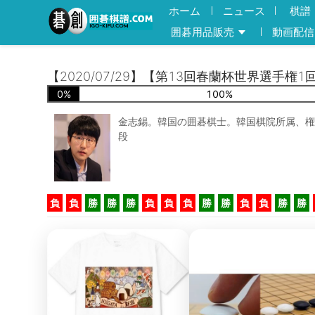
ホーム
ニュース
棋譜
囲碁用品販売
動画配信
【2020/07/29】【第13回春蘭杯世界選手権1
0
%
100
%
金志錫。韓国の囲碁棋士。韓国棋院所属、権
段
負
負
勝
勝
勝
負
負
負
勝
勝
負
負
勝
勝