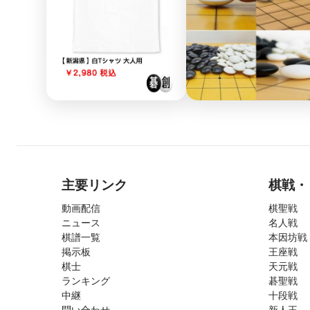
主要リンク
棋戦・
動画配信
棋聖戦
ニュース
名人戦
棋譜一覧
本因坊戦
掲示板
王座戦
棋士
天元戦
ランキング
碁聖戦
中継
十段戦
問い合わせ
新人王