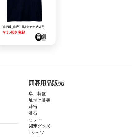
囲碁用品販売
卓上碁盤
足付き碁盤
碁笥
碁石
セット
関連グッズ
Tシャツ