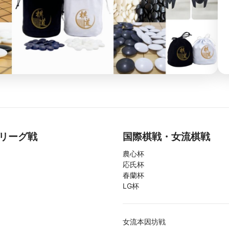
リーグ戦
国際棋戦・女流棋戦
農心杯
応氏杯
春蘭杯
LG杯
女流本因坊戦