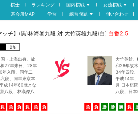
棋士
ランキング
国内棋戦
女流棋戦
碁会所MAP
学習
練習問題
問い合わせ
マッチ】(黒)林海峯九段 対 大竹英雄九段(白)
白番2.5
0
%
中国・上海出身。故
大竹英雄。
27年来日、28年
和26年故
0年入段、同年二
34年四段
年六段、同年東京本
平成14年
平成14年60歳とな
月 日本棋
淵八段、林漢傑八
八段。日本
負
負
負
負
負
負
負
負
勝
勝
勝
負