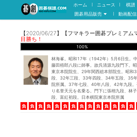
ホーム
ニュース
棋譜
囲碁用品販売
動画配信
【2020/06/27】【フマキラー囲碁プレミアム
目勝ち！
100
%
林海峯。昭和17年（1942年）5月6日生。
藤田梧郎八段に師事。故呉清源九段門下。昭和
東京本院院生、29年関西総本部院生。昭和3
段、32年三段、33年四段、34年五段、35
院所属。37年七段、40年八段、42年九段。
り名誉天元を名乗る。門下に張栩九段、林子
段、富紅初段。日本棋院東京本院所属
負
負
負
負
負
負
負
負
負
負
負
負
負
負