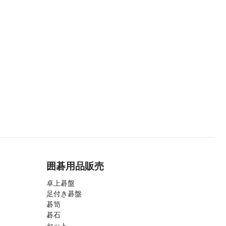
囲碁用品販売
卓上碁盤
足付き碁盤
碁笥
碁石
セット