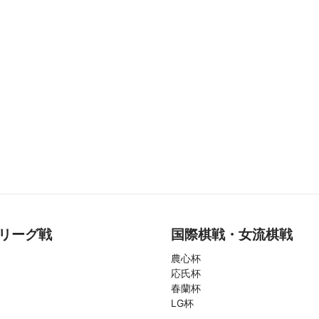
リーグ戦
国際棋戦・女流棋戦
農心杯
応氏杯
春蘭杯
LG杯