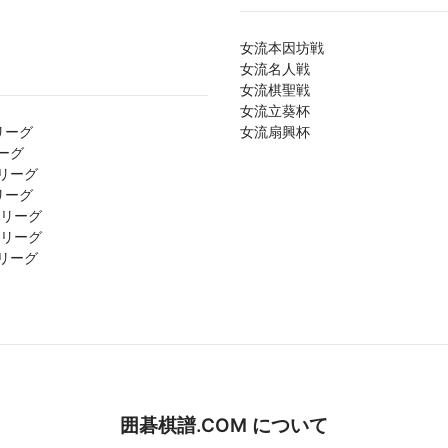
女流本因坊戦
女流名人戦
女流棋聖戦
女流立葵杯
リーグ
女流扇興杯
ーグ
リーグ
リーグ
1リーグ
2リーグ
リーグ
囲碁棋譜.COM について