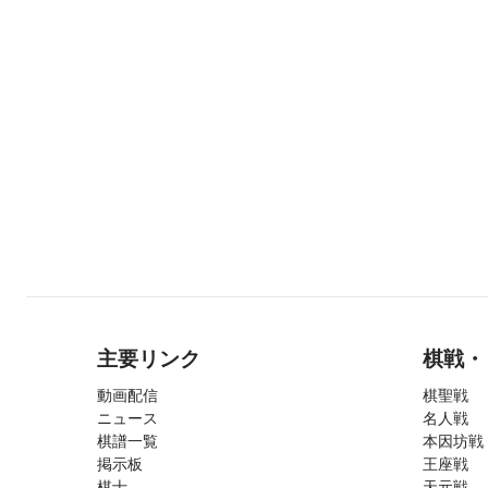
主要リンク
棋戦・
動画配信
棋聖戦
ニュース
名人戦
棋譜一覧
本因坊戦
掲示板
王座戦
棋士
天元戦