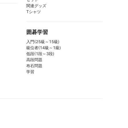
関連グッズ
Tシャツ
囲碁学習
入門(25級～15級)
級位者(14級～1級)
低段(1段～3段)
高段問題
布石問題
学習