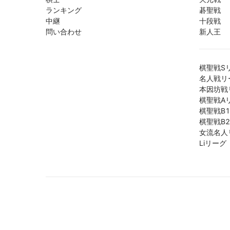
ランキング
碁聖戦
中継
十段戦
問い合わせ
新人王
棋聖戦S
名人戦リ
本因坊戦
棋聖戦A
棋聖戦B
棋聖戦B
女流名人
Liリーグ