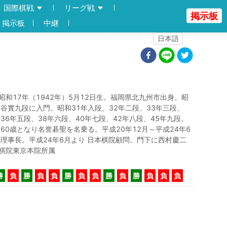
国際棋戦
リーグ戦
掲示板
掲示板
中継
登録
ログイン
日本語
昭和17年（1942年）5月12日生。福岡県北九州市出身。昭
木谷實九段に入門。昭和31年入段、32年二段、33年三段、
、36年五段、38年六段、40年七段、42年八段、45年九段。
、60歳となり名誉碁聖を名乗る。平成20年12月～平成24年6
院理事長。平成24年6月より 日本棋院顧問。門下に西村慶二
棋院東京本院所属
勝
負
勝
負
負
勝
負
負
勝
負
勝
負
負
負