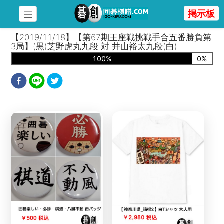
掲示板
【2019/11/18】【第67期王座戦挑戦手合五番勝負第
3局】(黒)芝野虎丸九段 対 井山裕太九段(白)
100
%
0
%