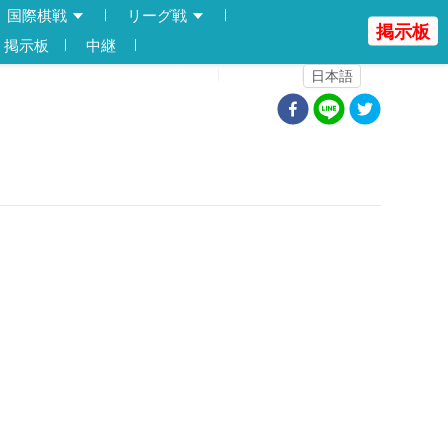
国際棋戦
リーグ戦
掲示板
掲示板
中継
登録
ログイン
日本語