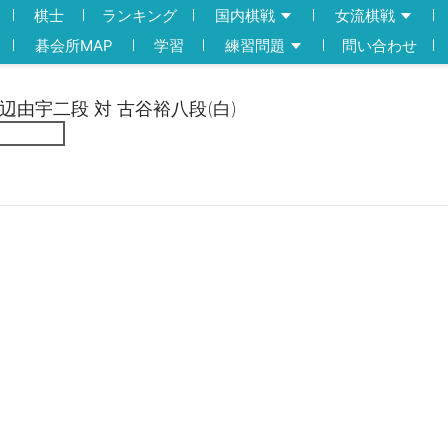
棋士
ランキング
国内棋戦
女流棋戦
碁会所MAP
学習
練習問題
問い合わせ
渡辺由宇二段 対 古谷裕八段(白)