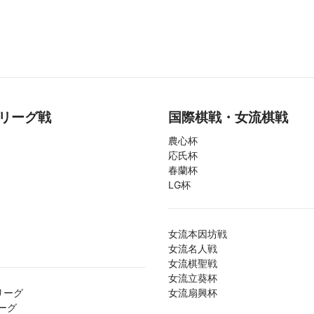
リーグ戦
国際棋戦・女流棋戦
農心杯
応氏杯
春蘭杯
LG杯
女流本因坊戦
女流名人戦
女流棋聖戦
女流立葵杯
リーグ
女流扇興杯
ーグ