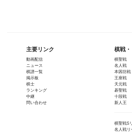
主要リンク
棋戦・
動画配信
棋聖戦
ニュース
名人戦
棋譜一覧
本因坊戦
掲示板
王座戦
棋士
天元戦
ランキング
碁聖戦
中継
十段戦
問い合わせ
新人王
棋聖戦S
名人戦リ