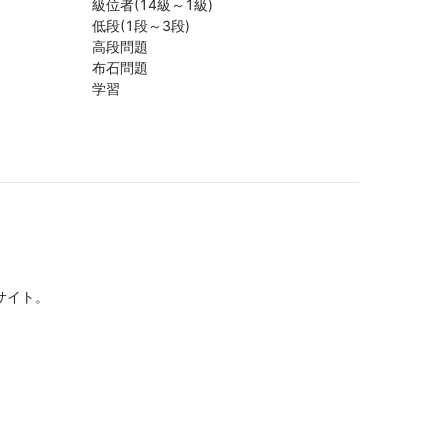
級位者(14級～1級)
低段(1段～3段)
高段問題
布石問題
学習
サイト。