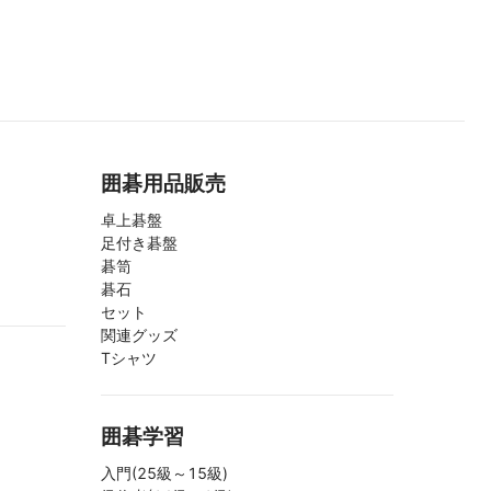
囲碁用品販売
卓上碁盤
足付き碁盤
碁笥
碁石
セット
関連グッズ
Tシャツ
囲碁学習
入門(25級～15級)