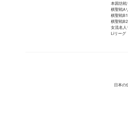
本因坊戦
棋聖戦A
棋聖戦B
棋聖戦B
女流名人
Liリーグ
日本の