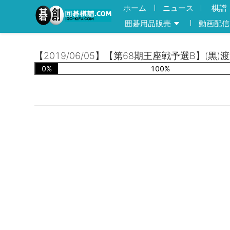
ホーム
ニュース
棋譜
囲碁用品販売
動画配信
【2019/06/05】【第68期王座戦予選B】(黒)
0
%
100
%