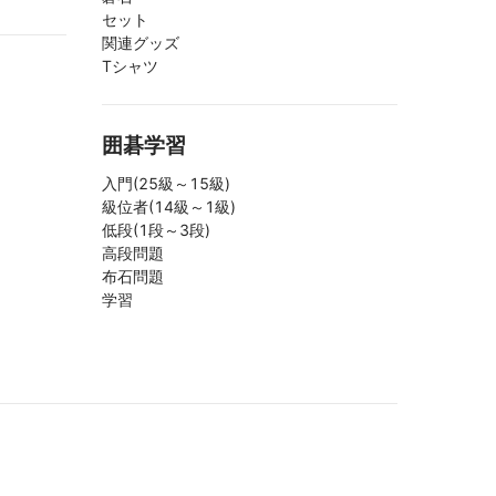
セット
関連グッズ
Tシャツ
囲碁学習
入門(25級～15級)
級位者(14級～1級)
低段(1段～3段)
高段問題
布石問題
学習