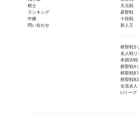
棋士
天元戦
ランキング
碁聖戦
中継
十段戦
問い合わせ
新人王
棋聖戦S
名人戦リ
本因坊戦
棋聖戦A
棋聖戦B
棋聖戦B
女流名人
Liリーグ