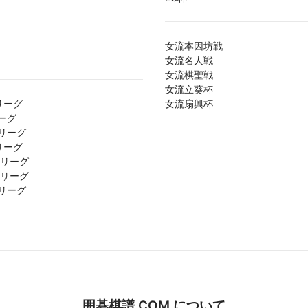
女流本因坊戦
女流名人戦
女流棋聖戦
女流立葵杯
リーグ
女流扇興杯
ーグ
リーグ
リーグ
1リーグ
2リーグ
リーグ
囲碁棋譜.COM について