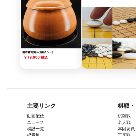
主要リンク
棋戦・
動画配信
棋聖戦
ニュース
名人戦
棋譜一覧
本因坊戦
掲示板
王座戦