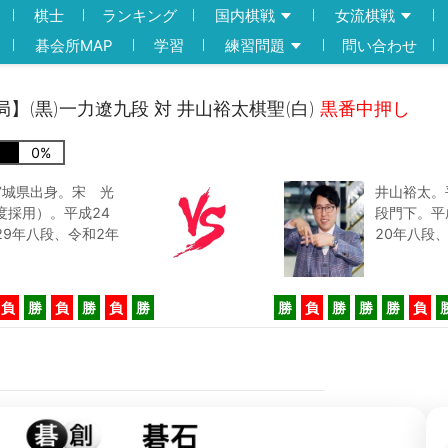
棋士
ランキング
国内棋戦
女流棋戦
碁会所MAP
学習
練習問題
問い合わせ
局】(黒)一力遼九段 対 井山裕太棋聖(白)
黒番中押し
0
%
宮城県出身。宋 光
井山裕太。
度採用）。平成24
段門下。平
29年八段、令和2年
20年八段
負
勝
負
勝
負
勝
勝
負
勝
勝
勝
負