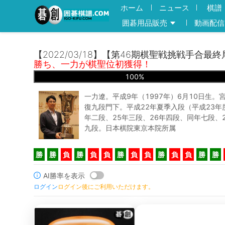
ホーム
ニュース
棋譜
囲碁用品販売
動画配信
【2022/03/18】【第46期棋聖戦挑戦手合最終
勝ち、一力が棋聖位初獲得！
100
%
一力遼。平成9年（1997年）6月10日生。
復九段門下。平成22年夏季入段（平成23年
年二段、25年三段、26年四段、同年七段、
九段。日本棋院東京本院所属
勝
勝
負
勝
負
負
勝
負
負
勝
負
負
勝
勝
AI勝率を表示
ログイン
ログイン後にご利用いただけます。