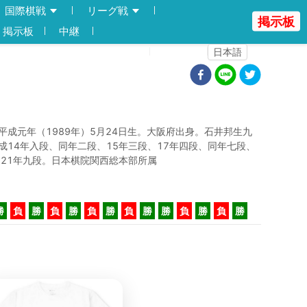
国際棋戦
リーグ戦
掲示板
掲示板
中継
登録
ログイン
日本語
平成元年（1989年）5月24日生。大阪府出身。石井邦生九
成14年入段、同年二段、15年三段、17年四段、同年七段、
、21年九段。日本棋院関西総本部所属
勝
負
勝
負
勝
負
勝
負
勝
勝
負
勝
負
勝