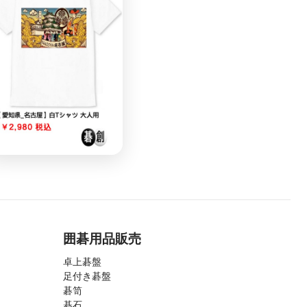
囲碁用品販売
卓上碁盤
足付き碁盤
碁笥
碁石