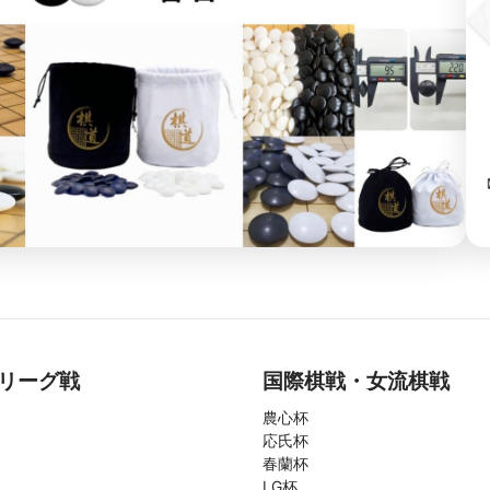
リーグ戦
国際棋戦・女流棋戦
農心杯
応氏杯
春蘭杯
LG杯