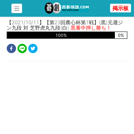
掲示板
【2021/10/11】【第23回農心杯第1戦】(黒)元晟ジ
ン九段 対 芝野虎丸九段(白)
黒番中押し勝ち！
100
%
0
%