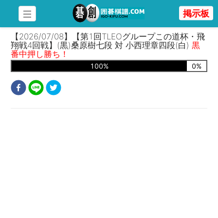
掲示板
【2026/07/08】【第1回TLEOグループこの道杯・飛
翔戦4回戦】(黒)桑原樹七段 対 小西理章四段(白)
黒
番中押し勝ち！
100
%
0
%