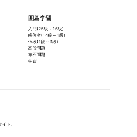
囲碁学習
入門(25級～15級)
級位者(14級～1級)
低段(1段～3段)
高段問題
布石問題
学習
サイト。