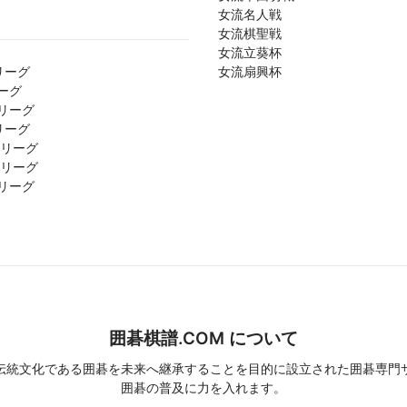
女流名人戦
女流棋聖戦
女流立葵杯
リーグ
女流扇興杯
ーグ
リーグ
リーグ
1リーグ
2リーグ
リーグ
囲碁棋譜.COM について
伝統文化である囲碁を未来へ継承することを目的に設立された囲碁専門
囲碁の普及に力を入れます。