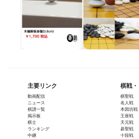
主要リンク
棋戦・
動画配信
棋聖戦
ニュース
名人戦
棋譜一覧
本因坊戦
掲示板
王座戦
棋士
天元戦
ランキング
碁聖戦
中継
十段戦