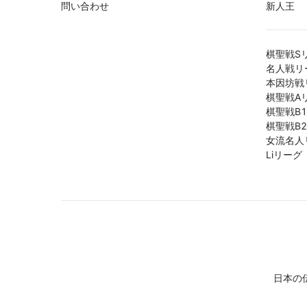
問い合わせ
新人王
棋聖戦S
名人戦リ
本因坊戦
棋聖戦A
棋聖戦B
棋聖戦B
女流名人
Liリーグ
日本の