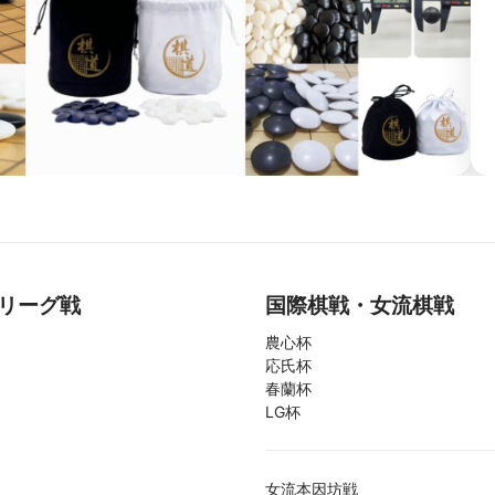
リーグ戦
国際棋戦・女流棋戦
農心杯
応氏杯
春蘭杯
LG杯
女流本因坊戦