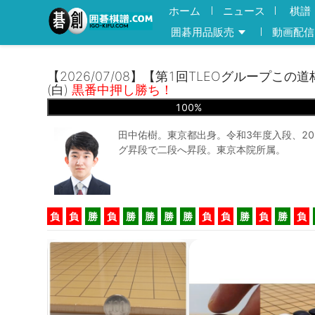
ホーム
ニュース
棋譜
囲碁用品販売
動画配信
【2026/07/08】【第1回TLEOグループこ
(白)
黒番中押し勝ち！
100
%
田中佑樹。東京都出身。令和3年度入段、20
グ昇段で二段へ昇段。東京本院所属。
負
負
勝
負
勝
勝
勝
勝
負
負
勝
負
勝
負