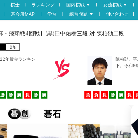
棋士
ランキング
国内棋戦
女流棋戦
碁会所MAP
学習
練習問題
問い合わせ
の道杯・飛翔戦4回戦】(黒)田中佑樹三段 対 陳柏劭二段
0
%
22年賞金ランキン
陳柏劭。平
下。令和6
勝
勝
勝
負
勝
勝
負
負
負
勝
勝
負