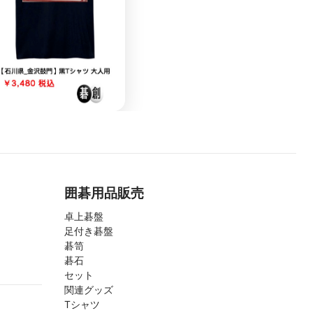
囲碁用品販売
卓上碁盤
足付き碁盤
碁笥
碁石
セット
関連グッズ
Tシャツ