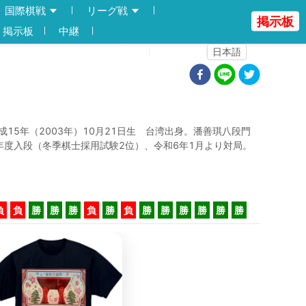
国際棋戦
リーグ戦
掲示板
掲示板
中継
登録
ログイン
日本語
成15年（2003年）10月21日生 台湾出身。潘善琪八段門
年度入段（冬季棋士採用試験2位）、令和6年1月より対局。
負
負
勝
勝
勝
負
勝
負
勝
勝
勝
勝
勝
勝