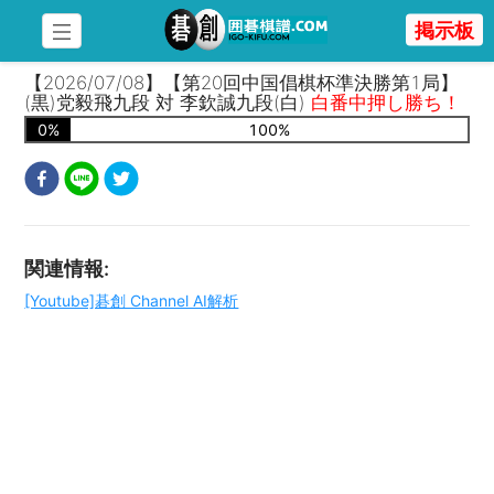
掲示板
【2026/07/08】【第20回中国倡棋杯準決勝第1局】
(黒)党毅飛九段 対 李欽誠九段(白)
白番中押し勝ち！
0
%
100
%
関連情報
:
[Youtube]碁創 Channel AI解析