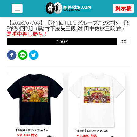
掲示板
【2026/07/08】【第1回TLEOグループこの道杯・飛
翔戦3回戦】(黒)竹下凌矢三段 対 田中佑樹三段(白)
黒番中押し勝ち！
100
%
0
%