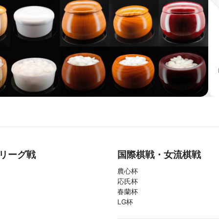
リーグ戦
国際棋戦・女流棋戦
農心杯
応氏杯
春蘭杯
LG杯