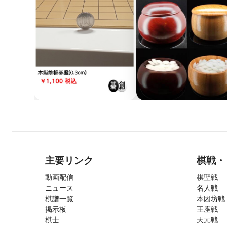
主要リンク
棋戦・
動画配信
棋聖戦
ニュース
名人戦
棋譜一覧
本因坊戦
掲示板
王座戦
棋士
天元戦