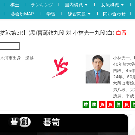
棋士
ランキング
国内棋戦
女流棋戦
碁会所MAP
学習
練習問題
問い合わせ
対抗戦第3R】(黒)曺薫鉉九段 対 小林光一九段(白)
白番
木浦市出身、瀬越
小林光一。
40年故木
四段、45
24年、6
六段は実娘
男八段、大
所属。平成
勝
勝
負
負
勝
負