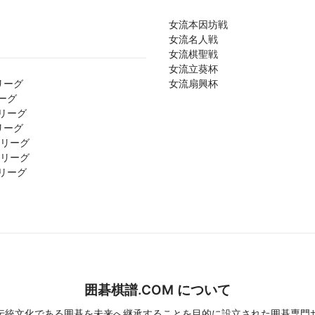
女流本因坊戦
女流名人戦
女流棋聖戦
女流立葵杯
リーグ
女流扇興杯
ーグ
リーグ
リーグ
1リーグ
2リーグ
リーグ
囲碁棋譜.COM について
伝統文化である囲碁を未来へ継承することを目的に設立された囲碁専門