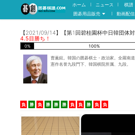
ホーム
ニュース
棋譜
囲碁用品販売
動画配信
【2021/09/14】【第1回碧桂園杯中日韓団体
4.5目勝ち！
0
%
100
%
曺薫鉉。韓国の囲碁棋士・政治家。全羅南道
憲作名誉九段門下、韓国棋院所属、九段。
負
勝
負
勝
勝
勝
負
負
勝
負
負