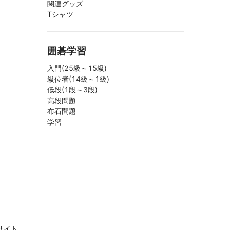
関連グッズ
Tシャツ
囲碁学習
入門(25級～15級)
級位者(14級～1級)
低段(1段～3段)
高段問題
布石問題
学習
サイト。