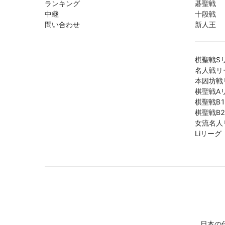
ランキング
碁聖戦
中継
十段戦
問い合わせ
新人王
棋聖戦S
名人戦リ
本因坊戦
棋聖戦A
棋聖戦B
棋聖戦B
女流名人
Liリーグ
日本の