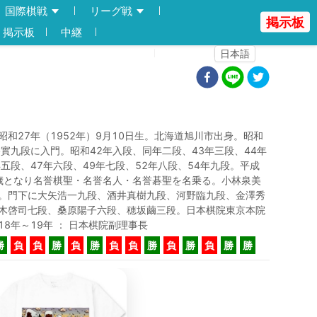
国際棋戦
リーグ戦
掲示板
掲示板
中継
登録
ログイン
日本語
昭和27年（1952年）9月10日生。北海道旭川市出身。昭和
谷實九段に入門。昭和42年入段、同年二段、43年三段、44年
年五段、47年六段、49年七段、52年八段、54年九段。平成
0歳となり名誉棋聖・名誉名人・名誉碁聖を名乗る。小林泉美
。門下に大矢浩一九段、酒井真樹九段、河野臨九段、金澤秀
木啓司七段、桑原陽子六段、穂坂繭三段。日本棋院東京本院
18年～19年 ： 日本棋院副理事長
勝
負
負
勝
負
勝
負
負
勝
負
勝
負
勝
勝