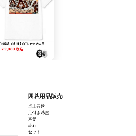
囲碁用品販売
卓上碁盤
足付き碁盤
碁笥
碁石
セット