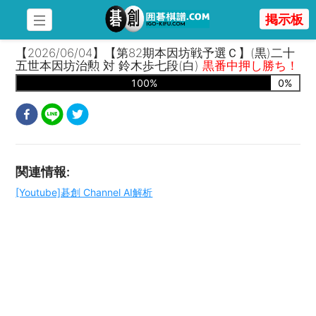
掲示板
【2026/06/04】【第82期本因坊戦予選Ｃ】(黒)二十
五世本因坊治勲 対 鈴木歩七段(白)
黒番中押し勝ち！
100
%
0
%
関連情報
:
[Youtube]碁創 Channel AI解析