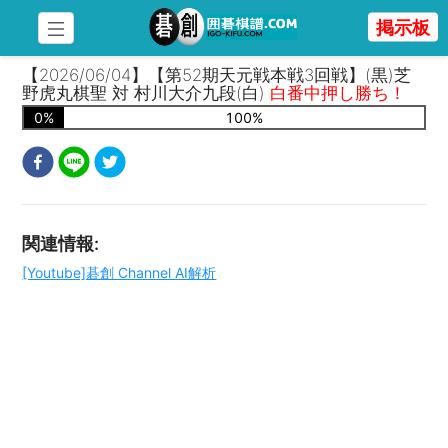
掲示板
【2026/06/04】【第52期天元戦本戦3回戦】(黒)芝
野虎丸棋聖 対 村川大介九段(白)
白番中押し勝ち！
0
%
100
%
関連情報
:
[Youtube]碁創 Channel AI解析